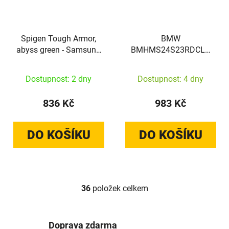
Spigen Tough Armor,
BMW
abyss green - Samsung
BMHMS24S23RDCLK
Galaxy S24
Samsung Galaxy S24
hardcase Signature
Dostupnost: 2 dny
Dostupnost: 4 dny
Leather Textured & Line
MagSafe black
836 Kč
983 Kč
DO KOŠÍKU
DO KOŠÍKU
36
položek celkem
Ovládací prvky výpisu
Doprava zdarma