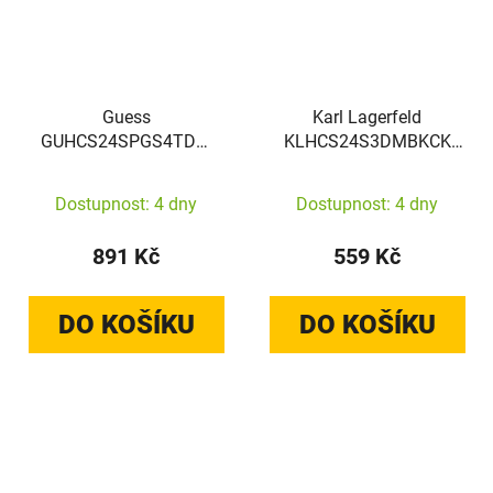
Guess
Karl Lagerfeld
GUHCS24SPGS4TDW
KLHCS24S3DMBKCK
Samsung Galaxy S24
Samsung Galaxy S24
hardcase Grip Stand 4G
hardcase 3D Rubber
Dostupnost: 4 dny
Dostupnost: 4 dny
Triangle Strass brown
Glitter Logo black
891 Kč
559 Kč
DO KOŠÍKU
DO KOŠÍKU