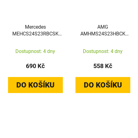
Mercedes
AMG
MEHCS24S23RBCSK
AMHMS24S23HBCK
Samsung Galaxy S24
Samsung Galaxy S24
hardcase Leather Curved
hardcase Transparent
Dostupnost: 4 dny
Dostupnost: 4 dny
Stitches black
Bicolor MagSafe black
690 Kč
558 Kč
DO KOŠÍKU
DO KOŠÍKU