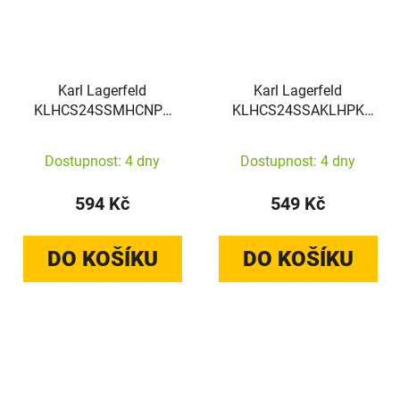
Karl Lagerfeld
Karl Lagerfeld
KLHCS24SSMHCNPK
KLHCS24SSAKLHPK
Samsung Galaxy S24
Samsung Galaxy S24
hardcase Silicone
hardcase Saffiano Mono
Dostupnost: 4 dny
Dostupnost: 4 dny
Choupette Metal Pin
Metal Logo black
black
594 Kč
549 Kč
DO KOŠÍKU
DO KOŠÍKU