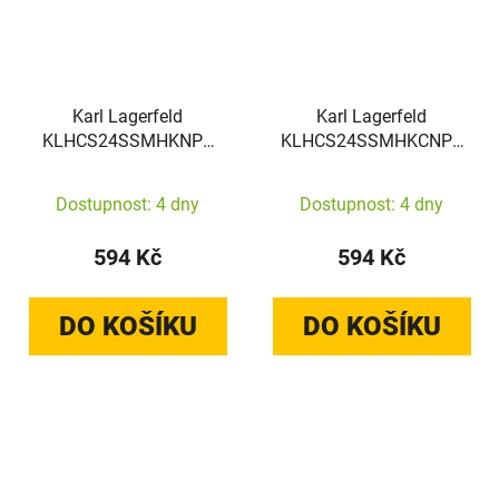
Karl Lagerfeld
Karl Lagerfeld
KLHCS24SSMHKNPK
KLHCS24SSMHKCNPK
Samsung Galaxy S24
Samsung Galaxy S24
Silicone Ikonik Metal Pin
hardcase Silicone
Dostupnost: 4 dny
Dostupnost: 4 dny
black
Karl&Choupette Metal
Pin black
594 Kč
594 Kč
DO KOŠÍKU
DO KOŠÍKU