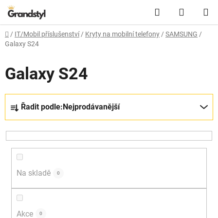
Přejít na obsah
Hledat
NÁKUPN
Domů
/
IT/Mobil příslušenství
/
Kryty na mobilní telefony
/
SAMSUNG
/
Galaxy S24
Galaxy S24
Řazení produktů
Řadit podle:
Nejprodávanější
Na skladě
0
Akce
0