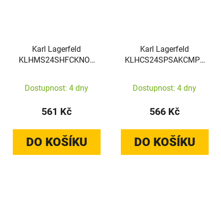
Karl Lagerfeld
Karl Lagerfeld
KLHMS24SHFCKNOT
KLHCS24SPSAKCMPK
Samsung Galaxy S24
Samsung Galaxy S24
hardcase IML Ikonik
hardcase Saffiano Karl &
Dostupnost: 4 dny
Dostupnost: 4 dny
MagSafe transparent
Choupette Metal Pin
black
561 Kč
566 Kč
DO KOŠÍKU
DO KOŠÍKU