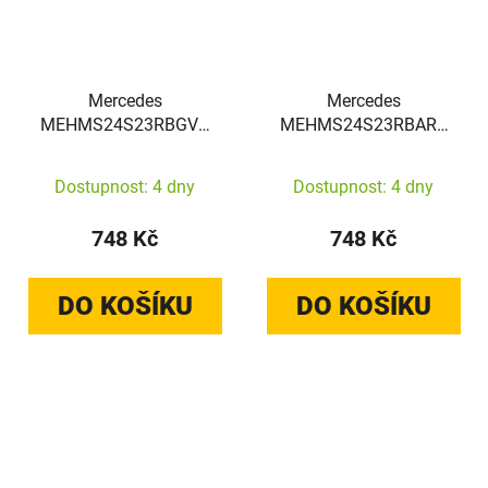
Mercedes
Mercedes
MEHMS24S23RBGVK
MEHMS24S23RBARK
Samsung Galaxy S24
Samsung Galaxy S24
hardcase Leather
hardcase Leather
Dostupnost: 4 dny
Dostupnost: 4 dny
Debossed Line MagSafe
Textured & Plain
black
MagSafe black
748 Kč
748 Kč
DO KOŠÍKU
DO KOŠÍKU