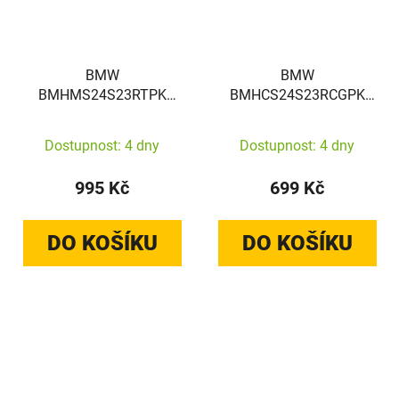
BMW
BMW
BMHMS24S23RTPK
BMHCS24S23RCGPK
Samsung Galaxy S24
Samsung Galaxy S24
hardcase Signature
hardcase Signature
Dostupnost: 4 dny
Dostupnost: 4 dny
Leather Half Textured &
Leather Crossing Lines
Circle MagSafe black
Pattern black
995 Kč
699 Kč
DO KOŠÍKU
DO KOŠÍKU