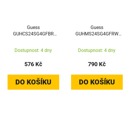
Guess
Guess
GUHCS24SG4GFBR
GUHMS24SG4GFRW
Samsung Galaxy S24
Samsung Galaxy S24
hardcase 4G Metal Gold
hardcase 4G Collection
Dostupnost: 4 dny
Dostupnost: 4 dny
Logo brown
Leather Metal Logo
MagSafe brown
576 Kč
790 Kč
DO KOŠÍKU
DO KOŠÍKU