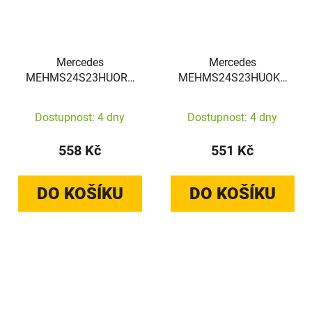
Mercedes
Mercedes
MEHMS24S23HUORK
MEHMS24S23HUOKC
Samsung Galaxy S24
Samsung Galaxy S24
hardcase uble Layer W/
hardcase Printed logo
Dostupnost: 4 dny
Dostupnost: 4 dny
Red MagSafe black
MagSafe transparent
558 Kč
551 Kč
DO KOŠÍKU
DO KOŠÍKU