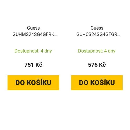
Guess
Guess
GUHMS24SG4GFRK
GUHCS24SG4GFGR
Samsung Galaxy S24
Samsung Galaxy S24
hardcase 4G Collection
hardcase 4G Metal Gold
Dostupnost: 4 dny
Dostupnost: 4 dny
Leather Metal Logo
Logo black
MagSafe black
751 Kč
576 Kč
DO KOŠÍKU
DO KOŠÍKU