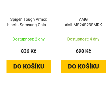
Spigen Tough Armor,
AMG
black - Samsung Galaxy
AMHMS24S23SMRK
S24
Samsung Galaxy S24
hardcase Silicone
Dostupnost: 2 dny
Dostupnost: 4 dny
Carbon Pattern MagSafe
black
836 Kč
698 Kč
DO KOŠÍKU
DO KOŠÍKU