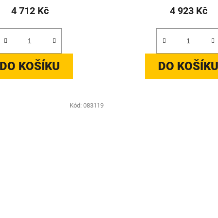
4 712 Kč
4 923 Kč
DO KOŠÍKU
DO KOŠÍK
Kód:
083119