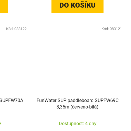
U
DO KOŠÍKU
Kód:
083122
Kód:
083121
d SUPFW70A
FunWater SUP paddleboard SUPFW69C
3,35m (červeno-bílá)
y
Dostupnost: 4 dny