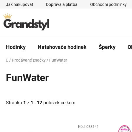
Přejít na obsah
Jak nakupovat
Doprava a platba
Obchodní podmínky
Hodinky
Natahovače hodinek
Šperky
O
Domů
/
Prodávané značky
/
FunWater
FunWater
Stránka
1
z
1
-
12
položek celkem
Výpis produktů
Kód:
083141