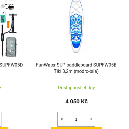
d SUPFW05D
FunWater SUP paddleboard SUPFW05B
)
Tiki 3,2m (modro-bílá)
y
Dostupnost: 4 dny
4 050 Kč