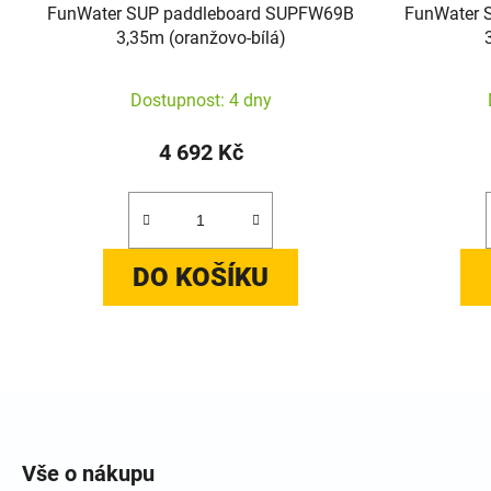
FunWater SUP paddleboard SUPFW69B
FunWater 
3,35m (oranžovo-bílá)
Dostupnost: 4 dny
4 692 Kč
DO KOŠÍKU
Zápatí
Vše o nákupu