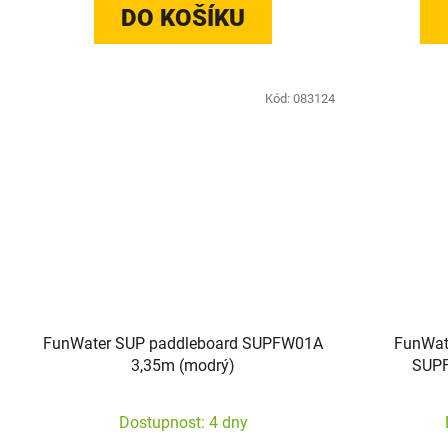
DO KOŠÍKU
Kód:
083124
FunWater SUP paddleboard SUPFW01A
FunWate
3,35m (modrý)
SUPF
Dostupnost: 4 dny