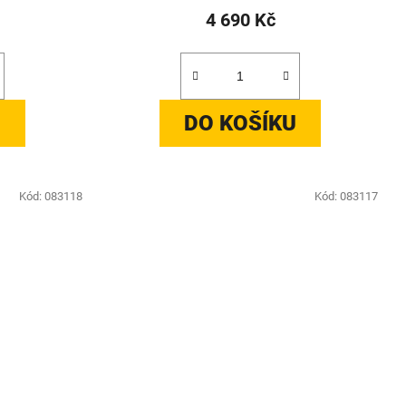
4 690 Kč
U
DO KOŠÍKU
Kód:
083118
Kód:
083117