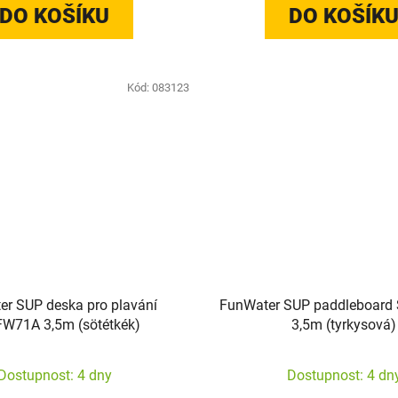
DO KOŠÍKU
DO KOŠÍK
Kód:
083123
r SUP deska pro plavání
FunWater SUP paddleboar
W71A 3,5m (sötétkék)
3,5m (tyrkysová)
Dostupnost: 4 dny
Dostupnost: 4 dn