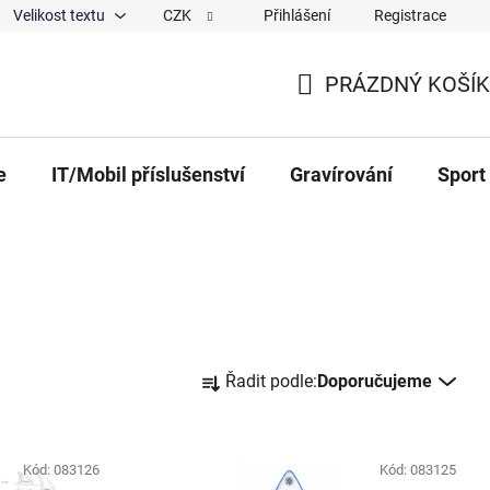
Velikost textu
CZK
Přihlášení
Registrace
ajů
O nás
Magazín
Hodnocení obchodu
Spolup
PRÁZDNÝ KOŠÍK
NÁKUPNÍ KOŠÍK
e
IT/Mobil příslušenství
Gravírování
Sport
Řazení produktů
Řadit podle:
Doporučujeme
Kód:
083126
Kód:
083125