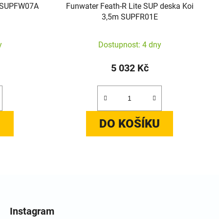
d SUPFW07A
Funwater Feath-R Lite SUP deska Koi
3,5m SUPFR01E
y
Dostupnost: 4 dny
5 032 Kč
U
DO KOŠÍKU
Instagram