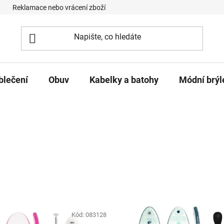
Reklamace nebo vrácení zboží
Podmínky ochrany osobních úd
blečení
Obuv
Kabelky a batohy
Módní brýl
Kód:
083128