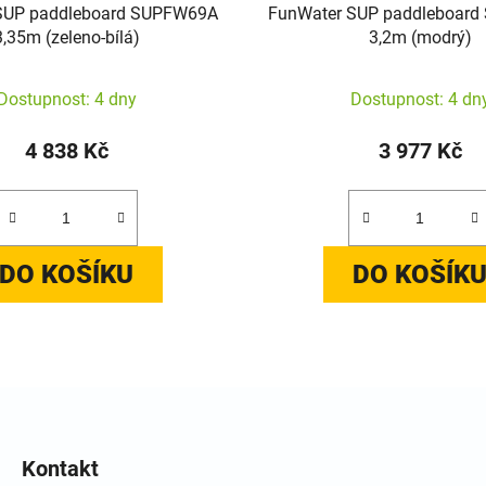
SUP paddleboard SUPFW69A
FunWater SUP paddleboar
3,35m (zeleno-bílá)
3,2m (modrý)
Dostupnost: 4 dny
Dostupnost: 4 dn
4 838 Kč
3 977 Kč
DO KOŠÍKU
DO KOŠÍK
Ovládací prvky výpisu
Kontakt