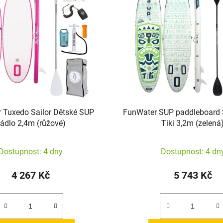
 Tuxedo Sailor Dětské SUP
FunWater SUP paddleboar
ádlo 2,4m (růžové)
Tiki 3,2m (zelená
Dostupnost: 4 dny
Dostupnost: 4 dn
4 267 Kč
5 743 Kč