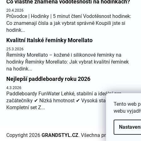
Co vlastně znamená vodotěsnosti na hodinkách?
20.4.2026
Průvodce | Hodinky | 5 minut čtení Vodotěsnost hodinek:
Co znamenají čísla a jak vybrat správně Koupili jste si
hodink...
Kvalitní Italské řemínky Morellato
25.3.2026
Řemínky Morellato – kožené i silikonové řemínky na
hodinky Řemínky Morellato: Jak vybrat kvalitní řemínek
na hodink...
Nejlepší paddleboardy roku 2026
4.3.2026
Paddleboardy FunWater Lehké, stabilní a ideální pro
začátečníky ✔ Nízká hmotnost ✔ Vysoká stabilita ✔
Tento web p
Kompletní set Z...
webu vyjadřu
Nastaven
Copyright 2026
GRANDSTYL.CZ
. Všechna práva vyhrazena.