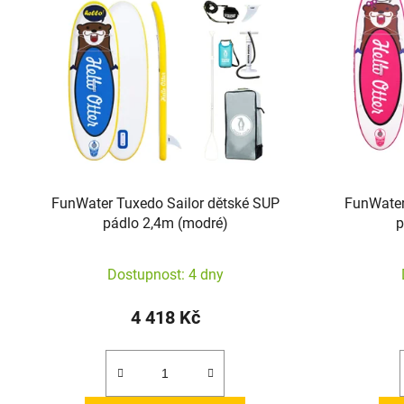
FunWater Tuxedo Sailor dětské SUP
FunWater
pádlo 2,4m (modré)
p
Dostupnost: 4 dny
4 418 Kč