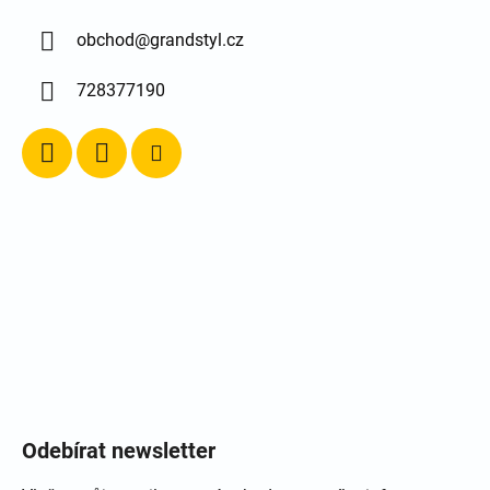
obchod
@
grandstyl.cz
728377190
Odebírat newsletter