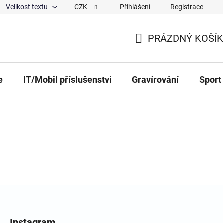
Velikost textu
CZK
Přihlášení
Registrace
ajů
O nás
Magazín
Hodnocení obchodu
Spolup
PRÁZDNÝ KOŠÍK
NÁKUPNÍ KOŠÍK
e
IT/Mobil příslušenství
Gravírování
Sport
Instagram