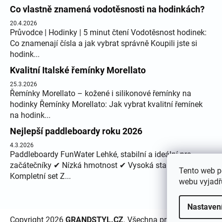
Co vlastně znamená vodotěsnosti na hodinkách?
20.4.2026
Průvodce | Hodinky | 5 minut čtení Vodotěsnost hodinek:
Co znamenají čísla a jak vybrat správně Koupili jste si
hodink...
Kvalitní Italské řemínky Morellato
25.3.2026
Řemínky Morellato – kožené i silikonové řemínky na
hodinky Řemínky Morellato: Jak vybrat kvalitní řemínek
na hodink...
Nejlepší paddleboardy roku 2026
4.3.2026
Paddleboardy FunWater Lehké, stabilní a ideální pro
začátečníky ✔ Nízká hmotnost ✔ Vysoká stabilita ✔
Tento web p
Kompletní set Z...
webu vyjadřu
Nastaven
Copyright 2026
GRANDSTYL.CZ
. Všechna práva vyhrazena.