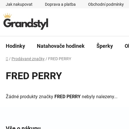
Přejít na obsah
Jak nakupovat
Doprava a platba
Obchodní podmínky
Hodinky
Natahovače hodinek
Šperky
O
Domů
/
Prodávané značky
/
FRED PERRY
FRED PERRY
Žádné produkty značky
FRED PERRY
nebyly nalezeny...
Zápatí
Vše o nákupu