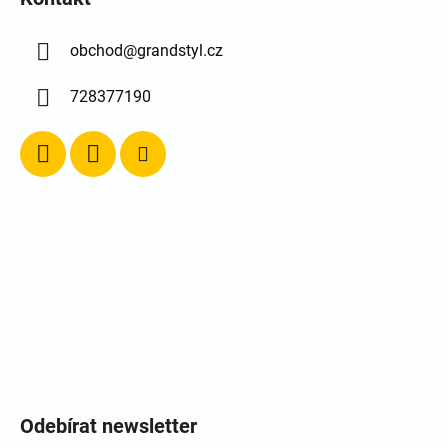
obchod
@
grandstyl.cz
728377190
Odebírat newsletter