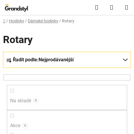
Přejít na obsah
Hledat
NÁKUPN
Domů
/
Hodinky
/
Dámské hodinky
/
Rotary
Rotary
Řazení produktů
Řadit podle:
Nejprodávanější
Na skladě
0
Akce
0