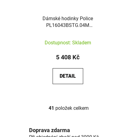
Dámské hodinky Police
PL16043BSTG.04M
Nadu
Dostupnost: Skladem
5 408 Kč
DETAIL
41
položek celkem
Ovládací prvky výpisu
Doprava zdarma