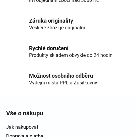
Při objednání zboží nad 3000 Kč
Záruka originality
Veškeré zboží je originální
Rychlé doručení
Produkty skladem obvykle do 24 hodin
Možnost osobního odběru
Výdejní místa PPL a Zásilkovny
Zápatí
Vše o nákupu
Jak nakupovat
Doprava a platba