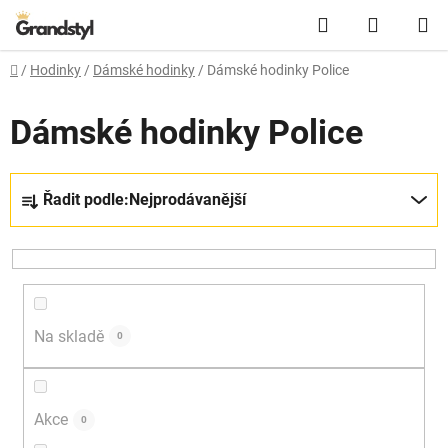
Přejít na obsah
Hledat
NÁKUPN
Domů
/
Hodinky
/
Dámské hodinky
/
Dámské hodinky Police
Dámské hodinky Police
Řazení produktů
Řadit podle:
Nejprodávanější
Na skladě
0
Akce
0