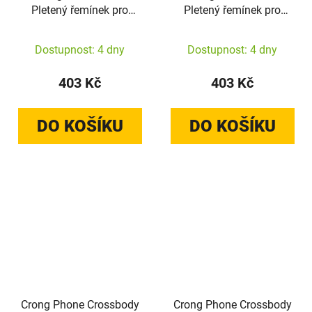
Pletený řemínek pro
Pletený řemínek pro
Apple Watch
Apple Watch
38/40/41/42 mm
38/40/41/42 mm
Dostupnost: 4 dny
Dostupnost: 4 dny
(nebesky modrá)
(béžový)
403 Kč
403 Kč
DO KOŠÍKU
DO KOŠÍKU
Crong Phone Crossbody
Crong Phone Crossbody