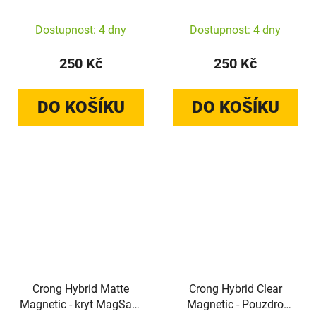
pro Xiaomi 17 (zelený)
pro iPhone 17e / 16e
(růžový)
Dostupnost: 4 dny
Dostupnost: 4 dny
250 Kč
250 Kč
DO KOŠÍKU
DO KOŠÍKU
Crong Hybrid Matte
Crong Hybrid Clear
Magnetic - kryt MagSafe
Magnetic - Pouzdro