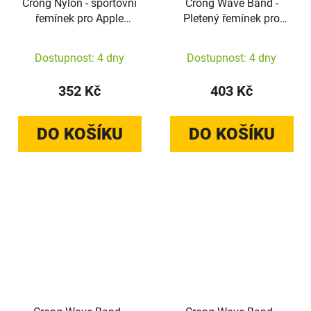
Crong Nylon - sportovní
Crong Wave Band -
řemínek pro Apple
Pletený řemínek pro
Watch 44/45/46/49 mm
Apple Watch
(stříbrnošedý)
44/45/46/49 mm
Dostupnost: 4 dny
Dostupnost: 4 dny
(mátově modrý)
352 Kč
403 Kč
DO KOŠÍKU
DO KOŠÍKU