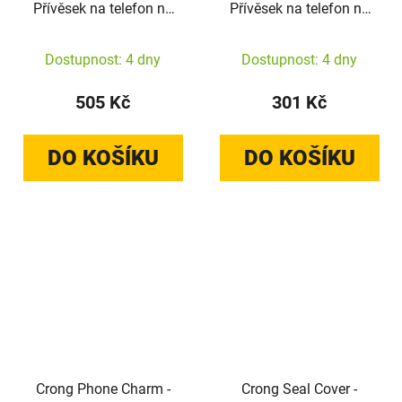
Přívěsek na telefon na
Přívěsek na telefon na
šňůrku (Pearl Twist)
šňůrku (Beige Twist)
Dostupnost: 4 dny
Dostupnost: 4 dny
505 Kč
301 Kč
DO KOŠÍKU
DO KOŠÍKU
Crong Phone Charm -
Crong Seal Cover -