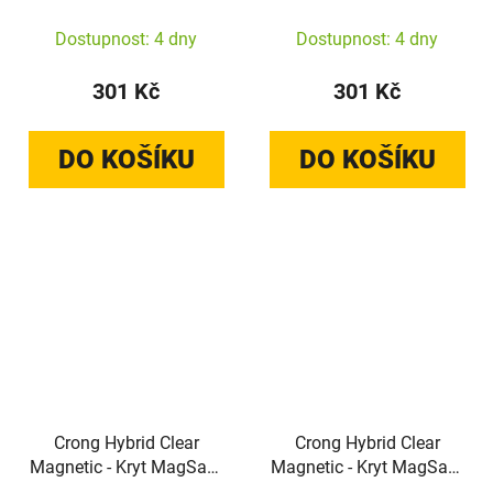
pro Google Pixel 10a
Xiaomi 17 Ultra kryt
(průhledný)
(průhledný)
Dostupnost: 4 dny
Dostupnost: 4 dny
301 Kč
301 Kč
DO KOŠÍKU
DO KOŠÍKU
Crong Hybrid Clear
Crong Hybrid Clear
Magnetic - Kryt MagSafe
Magnetic - Kryt MagSafe
Xiaomi 17 (průhledný)
pro Samsung Galaxy