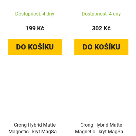
kabel 150cm (černý)
Charging MFi 150 cm
(černý)
Dostupnost: 4 dny
Dostupnost: 4 dny
199 Kč
302 Kč
DO KOŠÍKU
DO KOŠÍKU
Crong Hybrid Matte
Crong Hybrid Matte
Magnetic - kryt MagSafe
Magnetic - kryt MagSafe