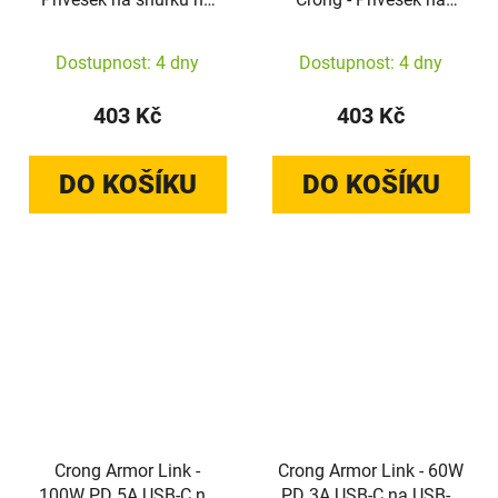
telefon (Lucky Crystals)
telefon na šňůrku (Glam
Twist)
Dostupnost: 4 dny
Dostupnost: 4 dny
403 Kč
403 Kč
DO KOŠÍKU
DO KOŠÍKU
Crong Armor Link -
Crong Armor Link - 60W
100W PD 5A USB-C na
PD 3A USB-C na USB-C