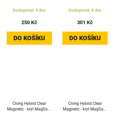
pro iPhone 17e / 16e
MagSafe pro OnePlus
(bílý)
15R (Čirý)
Dostupnost: 4 dny
Dostupnost: 4 dny
250 Kč
301 Kč
DO KOŠÍKU
DO KOŠÍKU
Crong Hybrid Clear
Crong Hybrid Clear
Magnetic - kryt MagSafe
Magnetic - kryt MagSafe