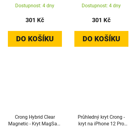
Pro (průhledný)
A37 / A36 (průhledný)
Dostupnost: 4 dny
Dostupnost: 4 dny
301 Kč
301 Kč
DO KOŠÍKU
DO KOŠÍKU
Crong Hybrid Clear
Průhledný kryt Crong -
Magnetic - Kryt MagSafe
kryt na iPhone 12 Pro
pro Samsung Galaxy
Max (černý)