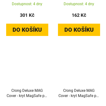
S26 Ultra (průhledný)
Dostupnost: 4 dny
Dostupnost: 4 dny
301 Kč
162 Kč
DO KOŠÍKU
DO KOŠÍKU
Crong Deluxe MAG
Crong Deluxe MAG
Cover - kryt MagSafe pro
Cover - kryt MagSafe pro
iPhone 17 Pro Max
iPhone 17 Pro Max