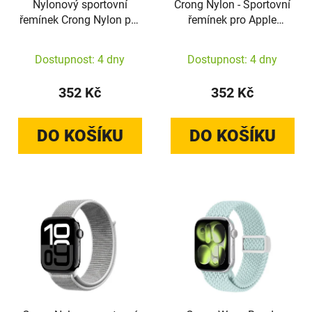
Nylonový sportovní
Crong Nylon - Sportovní
řemínek Crong Nylon pro
řemínek pro Apple
Apple Watch
Watch 44/45/46/49 mm
38/40/41/42 mm
(noční šedý)
Dostupnost: 4 dny
Dostupnost: 4 dny
(Midnight Run)
352 Kč
352 Kč
DO KOŠÍKU
DO KOŠÍKU