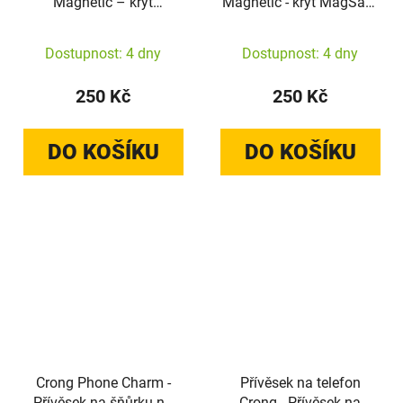
Magnetic – kryt
Magnetic - kryt MagSafe
MagSafe pro Google
pro Google Pixel 9 Pro
Pixel 9 (černý)
(černý)
Dostupnost: 4 dny
Dostupnost: 4 dny
250 Kč
250 Kč
DO KOŠÍKU
DO KOŠÍKU
Crong Phone Charm -
Přívěsek na telefon
Přívěsek na šňůrku na
Crong - Přívěsek na