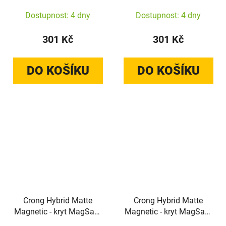
S26+ (průhledný)
S26 (průhledný)
Dostupnost: 4 dny
Dostupnost: 4 dny
301 Kč
301 Kč
DO KOŠÍKU
DO KOŠÍKU
Crong Hybrid Matte
Crong Hybrid Matte
Magnetic - kryt MagSafe
Magnetic - kryt MagSafe
pro Xiaomi Redmi Note
pro Xiaomi Redmi Note