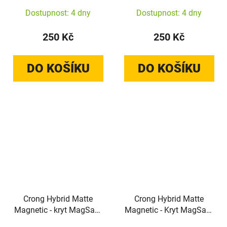
A57 (růžový)
A57 (levandulová)
Dostupnost: 4 dny
Dostupnost: 4 dny
250 Kč
250 Kč
DO KOŠÍKU
DO KOŠÍKU
Crong Hybrid Matte
Crong Hybrid Matte
Magnetic - kryt MagSafe
Magnetic - Kryt MagSafe
pro Samsung Galaxy
pro Samsung Galaxy