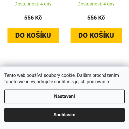
(růžová želvovina)
(blonďatá želvovina)
Dostupnost: 4 dny
Dostupnost: 4 dny
556 Kč
556 Kč
DO KOŠÍKU
DO KOŠÍKU
Tento web používá soubory cookie. Dalším procházením
tohoto webu vyjadřujete souhlas s jejich používáním.
Nastavení
Kryt Crong Deluxe MAG
Crong Deluxe MAG
Souhlasím
Cover - kryt MagSafe pro
Cover - kryt MagSafe pro
iPhone 17 Pro Max
iPhone 17 Pro (Pink
(želví)
Tortoise)