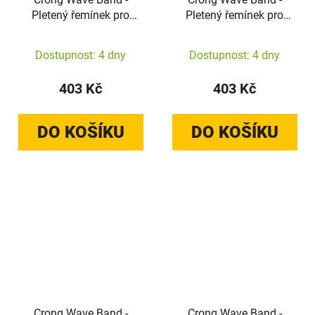
Pletený řemínek pro
Pletený řemínek pro
Apple Watch
Apple Watch
44/45/46/49 mm
38/40/41/42 mm
Dostupnost: 4 dny
Dostupnost: 4 dny
(černý)
(mátově modrý)
403 Kč
403 Kč
DO KOŠÍKU
DO KOŠÍKU
Crong Wave Band -
Crong Wave Band -