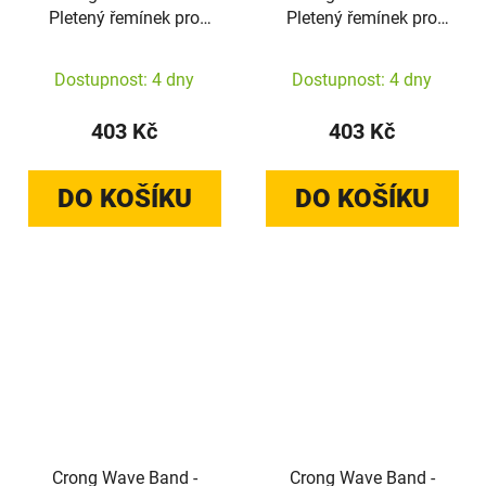
Pletený řemínek pro
Pletený řemínek pro
Apple Watch
Apple Watch
38/40/41/42 mm
38/40/41/42 mm
Dostupnost: 4 dny
Dostupnost: 4 dny
(černý)
(hnědý)
403 Kč
403 Kč
DO KOŠÍKU
DO KOŠÍKU
Crong Wave Band -
Crong Wave Band -