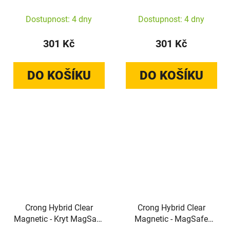
pro Xiaomi Redmi Note
pro Xiaomi Redmi Note
15 Pro+ (průhledný)
15 Pro (průhledný)
Dostupnost: 4 dny
Dostupnost: 4 dny
301 Kč
301 Kč
DO KOŠÍKU
DO KOŠÍKU
Crong Hybrid Clear
Crong Hybrid Clear
Magnetic - Kryt MagSafe
Magnetic - MagSafe