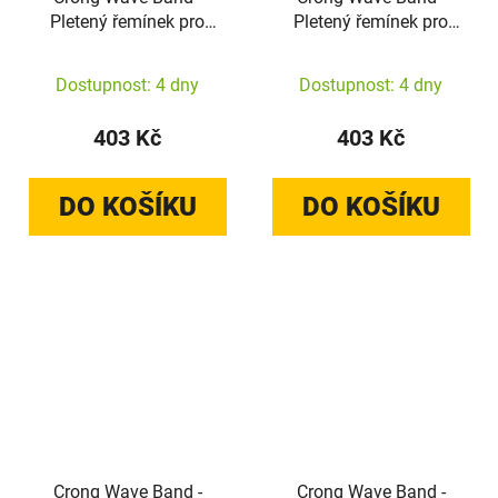
Pletený řemínek pro
Pletený řemínek pro
Apple Watch
Apple Watch
38/40/41/42 mm
38/40/41/42 mm
Dostupnost: 4 dny
Dostupnost: 4 dny
(růžový)
(tmavě modrá)
403 Kč
403 Kč
DO KOŠÍKU
DO KOŠÍKU
Crong Wave Band -
Crong Wave Band -