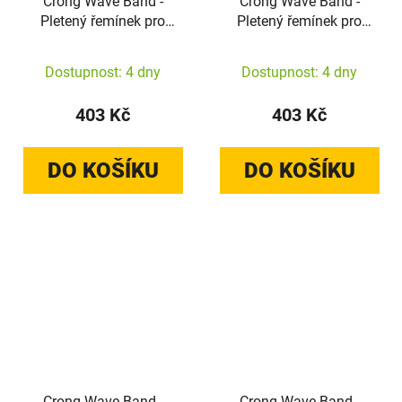
Crong Wave Band -
Crong Wave Band -
Pletený řemínek pro
Pletený řemínek pro
Apple Watch
Apple Watch
44/45/46/49 mm
44/45/46/49 mm
Dostupnost: 4 dny
Dostupnost: 4 dny
(tmavě modrá)
(hnědý)
403 Kč
403 Kč
DO KOŠÍKU
DO KOŠÍKU
Crong Wave Band -
Crong Wave Band -