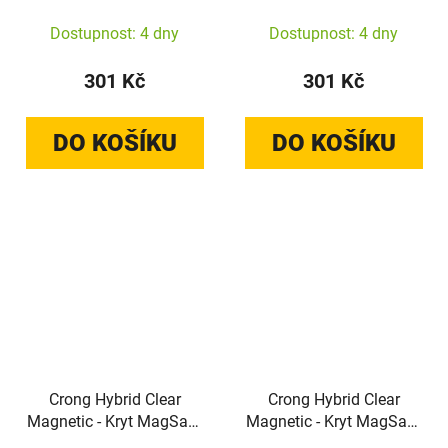
A57 (průhledný)
Dostupnost: 4 dny
Dostupnost: 4 dny
301 Kč
301 Kč
DO KOŠÍKU
DO KOŠÍKU
Crong Hybrid Clear
Crong Hybrid Clear
Magnetic - Kryt MagSafe
Magnetic - Kryt MagSafe
pro Samsung Galaxy
pro Samsung Galaxy