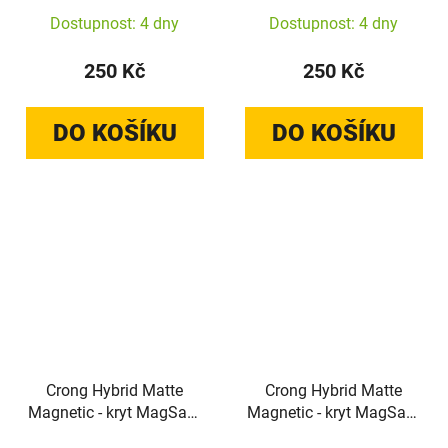
A57 (černý)
A37 / A36 (levandulová)
Dostupnost: 4 dny
Dostupnost: 4 dny
250 Kč
250 Kč
DO KOŠÍKU
DO KOŠÍKU
Crong Hybrid Matte
Crong Hybrid Matte
Magnetic - kryt MagSafe
Magnetic - kryt MagSafe
pro Xiaomi 17 (růžový)
pro Xiaomi 17 (modrý)