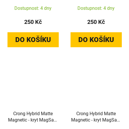
15 Pro+ (černý)
15 Pro (černý)
Dostupnost: 4 dny
Dostupnost: 4 dny
250 Kč
250 Kč
DO KOŠÍKU
DO KOŠÍKU
Crong Hybrid Matte
Crong Hybrid Matte
Magnetic - kryt MagSafe
Magnetic - kryt MagSafe
pro Samsung Galaxy
pro Samsung Galaxy