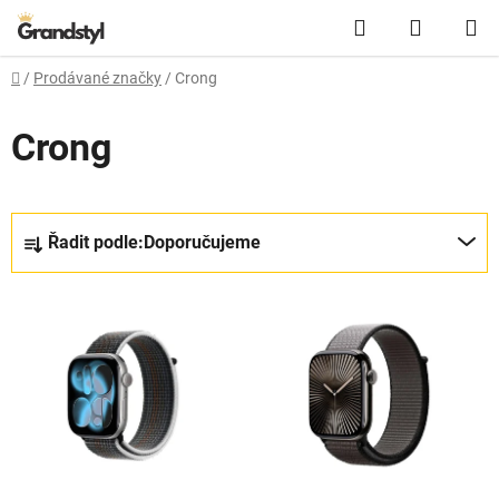
Přejít na obsah
Hledat
NÁKUPN
Domů
/
Prodávané značky
/
Crong
Crong
Řazení produktů
Řadit podle:
Doporučujeme
Výpis produktů