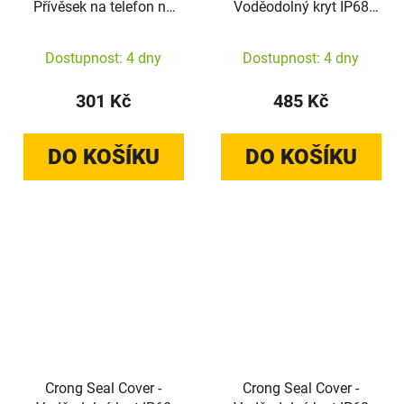
Přívěsek na telefon na
Voděodolný kryt IP68
šňůrku (Black Twist)
pro iPhone 17 (Marine)
Dostupnost: 4 dny
Dostupnost: 4 dny
301 Kč
485 Kč
DO KOŠÍKU
DO KOŠÍKU
Crong Seal Cover -
Crong Seal Cover -