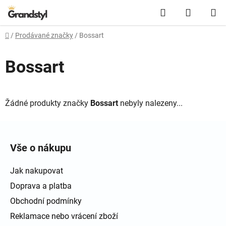
Přejít na obsah
Hledat
NÁKUPN
Domů
/
Prodávané značky
/
Bossart
Bossart
Žádné produkty značky
Bossart
nebyly nalezeny...
Zápatí
Vše o nákupu
Jak nakupovat
Doprava a platba
Obchodní podmínky
Reklamace nebo vrácení zboží