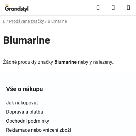
Přejít na obsah
Hledat
NÁKUPN
Domů
/
Prodávané značky
/
Blumarine
Blumarine
Žádné produkty značky
Blumarine
nebyly nalezeny...
Zápatí
Vše o nákupu
Jak nakupovat
Doprava a platba
Obchodní podmínky
Reklamace nebo vrácení zboží