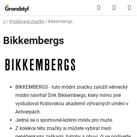
Přejít na obsah
Hledat
NÁKUPN
Domů
/
Prodávané značky
/
Bikkembergs
Bikkembergs
BIKKEMBERGS - tuto módní značku založil německý
módní návrhář Dirk Bikkembergs, který mimo jiné
vystudoval Královskou akademii výtvarných umění v
Antverpách.
Jedná se o sportovně-ležérní módu pro muže.
Z kolekce této značky si můžete vybírat mezi
peněženkami, taškami, batohy a obuví, či se podívejte