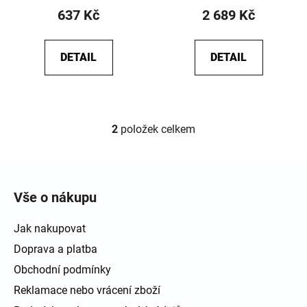
637 Kč
2 689 Kč
DETAIL
DETAIL
2
položek celkem
Ovládací prvky výpisu
Zápatí
Vše o nákupu
Jak nakupovat
Doprava a platba
Obchodní podmínky
Reklamace nebo vrácení zboží