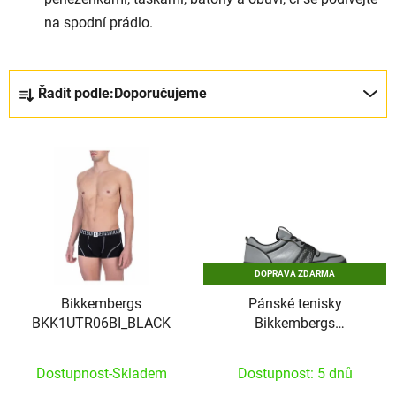
na spodní prádlo.
Řazení produktů
Řadit podle:
Doporučujeme
Výpis produktů
DOPRAVA ZDARMA
Bikkembergs
Pánské tenisky
BKK1UTR06BI_BLACK
Bikkembergs
SCOBY_B4BKM0102
Dostupnost-Skladem
Dostupnost: 5 dnů