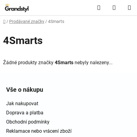
Přejít na obsah
Hledat
NÁKUPN
Domů
/
Prodávané značky
/
4Smarts
4Smarts
Žádné produkty značky
4Smarts
nebyly nalezeny...
Zápatí
Vše o nákupu
Jak nakupovat
Doprava a platba
Obchodní podmínky
Reklamace nebo vrácení zboží